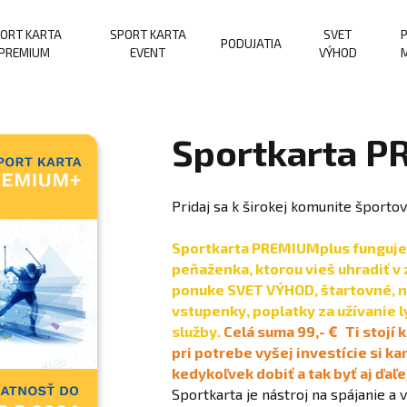
ORT KARTA
SPORT KARTA
SVET
P
PODUJATIA
PREMIUM
EVENT
VÝHOD
M
Sportkarta 
Pridaj sa k širokej komunite šport
Sportkarta PREMIUMplus funguje a
peňaženka, ktorou vieš uhradiť v
ponuke SVET VÝHOD, štartovné, n
vstupenky, poplatky za užívanie l
služby.
Celá suma 99,-
€
Ti stojí 
pri potrebe vyšej investície si 
kedykoľvek dobiť a tak byť aj ďaľ
Sportkarta je nástroj na spájanie a 