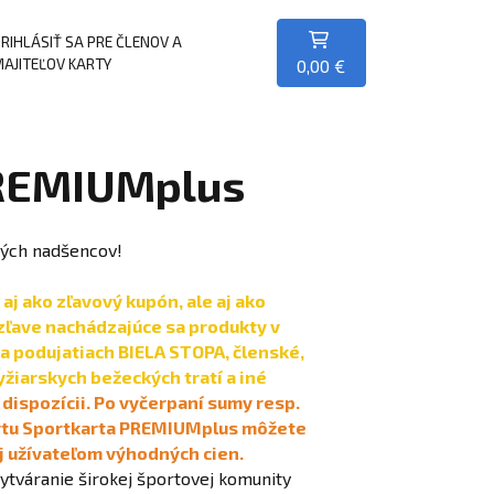
RIHLÁSIŤ SA PRE ČLENOV A
AJITEĽOV KARTY
0,00 €
PREMIUMplus
ových nadšencov!
j ako zľavový kupón, ale aj ako
 zľave nachádzajúce sa produkty v
a podujatiach BIELA STOPA, členské,
yžiarskych bežeckých tratí a iné
k dispozícii. Po vyčerpaní sumy resp.
kartu Sportkarta PREMIUMplus môžete
ej užívateľom výhodných cien.
vytváranie širokej športovej komunity