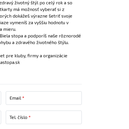
dravý životný štýl po celý rok a so
tkarty má možnosť vyberať si z
torých dokážeš výrazne šetriť svoje
niaze vymeníš za vyššiu hodnotu v
na mieru.
 Biela stopa a podporíš naše rôznorodé
pohybu a zdravého životného štýlu.
t pre kluby, firmy a organizácie
lastopa.sk
Email
*
Tel. číslo
*