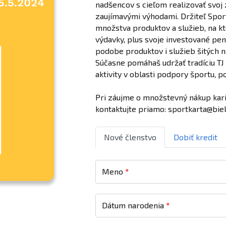
nadšencov s cieľom realizovať svoj z
zaujímavými výhodami. Držiteľ Spor
množstva produktov a služieb, na k
výdavky, plus svoje investované pe
podobe produktov i služieb šitých 
Súčasne pomáhaš udržať tradíciu TJ
aktivity v oblasti podpory športu, 
Pri záujme o množstevný nákup karie
kontaktujte priamo: sportkarta@bie
Nové členstvo
Dobiť kredit
Meno
*
Dátum narodenia
*